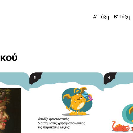
A’ Τάξη
Β’ Τάξη
ικού