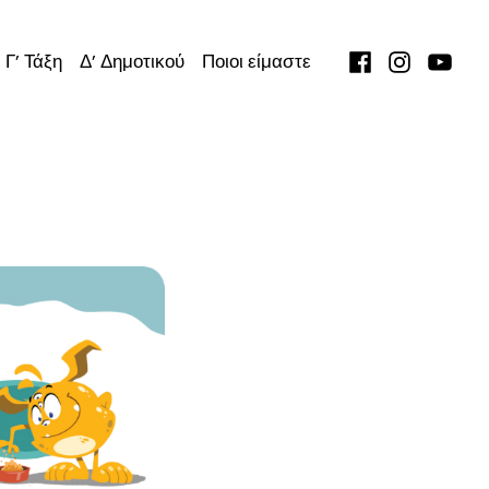
facebook
instagra
yout
Γ’ Τάξη
Δ’ Δημοτικού
Ποιοι είμαστε